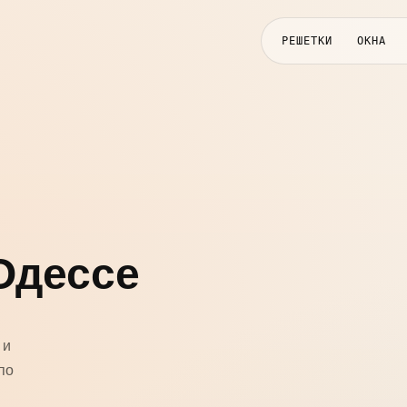
РЕШЕТКИ
ОКНА
 Одессе
 и
по