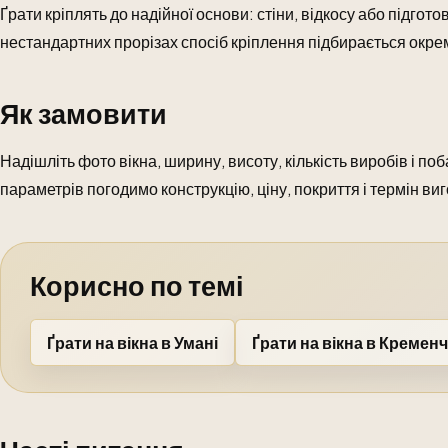
Ґрати кріплять до надійної основи: стіни, відкосу або підгот
нестандартних прорізах спосіб кріплення підбирається окре
Як замовити
Надішліть фото вікна, ширину, висоту, кількість виробів і п
параметрів погодимо конструкцію, ціну, покриття і термін ви
Корисно по темі
Ґрати на вікна в Умані
Ґрати на вікна в Кременч