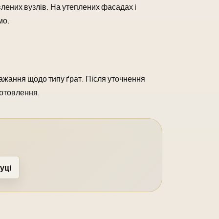
овлених вузлів. На утеплених фасадах і
мо.
обажання щодо типу ґрат. Після уточнення
готовлення.
уці