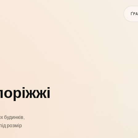
ҐР
поріжжі
х будинків,
під розмір