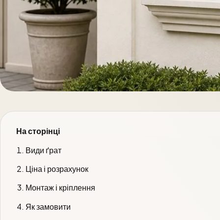
На сторінці
Види ґрат
Ціна і розрахунок
Монтаж і кріплення
Як замовити