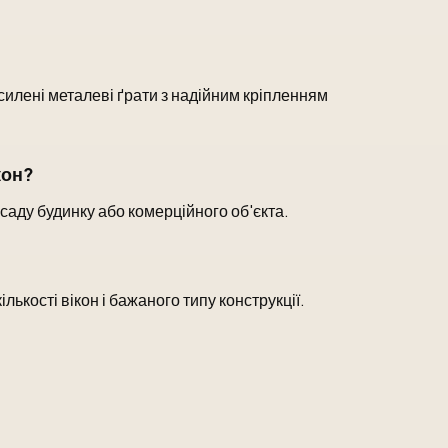
илені металеві ґрати з надійним кріпленням
кон?
асаду будинку або комерційного об'єкта.
лькості вікон і бажаного типу конструкції.