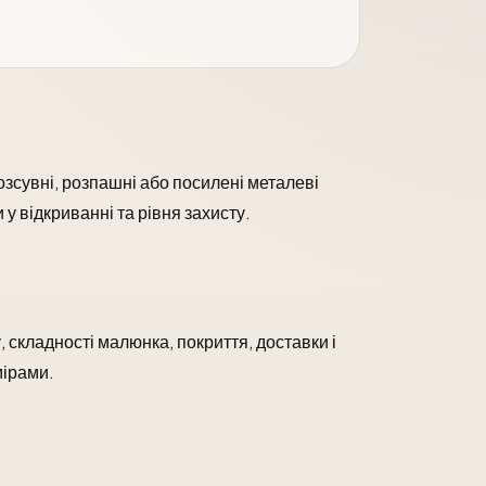
озсувні, розпашні або посилені металеві
 у відкриванні та рівня захисту.
у, складності малюнка, покриття, доставки і
мірами.